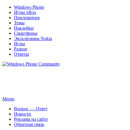
Windows Phone
Игры xBox
Приложения
Темы
Наклейки
Смартфоны
Эксклюзивы Nokia
Игры
Разное
Ответы
Windows Phone Community
Сайт для смартфонов с операционной системой Windows
Phone 8.1 | 8.0 | 7.5 | 7.0
Перейти
Меню
к
Вопрос — Ответ
содержимому
Новости
Реклама на сайте
Обратная связь