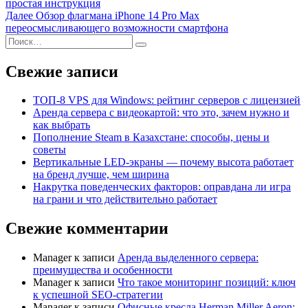
простая инструкция
по
Далее
Обзор флагмана iPhone 14 Pro Max
записям
переосмысливающего возможности смартфона
Поиск
Найти
Свежие записи
ТОП-8 VPS для Windows: рейтинг серверов с лицензией
Аренда сервера с видеокартой: что это, зачем нужно и
как выбрать
Пополнение Steam в Казахстане: способы, цены и
советы
Вертикальные LED-экраны — почему высота работает
на бренд лучше, чем ширина
Накрутка поведенческих факторов: оправдана ли игра
на грани и что действительно работает
Свежие комментарии
Manager
к записи
Аренда выделенного сервера:
преимущества и особенности
Manager
к записи
Что такое мониторинг позиций: ключ
к успешной SEO-стратегии
Manager
к записи
Офисные кресла Herman Miller Aeron: