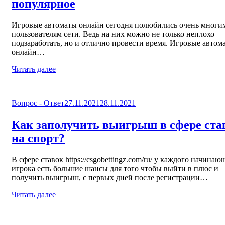
популярное
Игровые автоматы онлайн сегодня полюбились очень многи
пользователям сети. Ведь на них можно не только неплохо
подзаработать, но и отлично провести время. Игровые автом
онлайн…
Читать далее
Опубликовано
Вопрос - Ответ
27.11.2021
28.11.2021
Как заполучить выигрыш в сфере ста
на спорт?
В сфере ставок https://csgobettingz.com/ru/ у каждого начинаю
игрока есть большие шансы для того чтобы выйти в плюс и
получить выигрыш, с первых дней после регистрации…
Читать далее