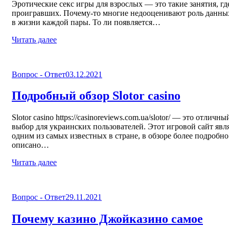
Эротические секс игры для взрослых — это такие занятия, гд
проигравших. Почему-то многие недооценивают роль данны
в жизни каждой пары. То ли появляется…
Читать далее
Опубликовано
Вопрос - Ответ
03.12.2021
Подробный обзор Slotor casino
Slotor casino https://casinoreviews.com.ua/slotor/ — это отличны
выбор для украинских пользователей. Этот игровой сайт явл
одним из самых известных в стране, в обзоре более подробно
описано…
Читать далее
Опубликовано
Вопрос - Ответ
29.11.2021
Почему казино Джойказино самое