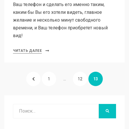
Ваш телефон и сделать его именно таким,
каким бы Вы его хотели видеть, главное
желание и несколько минут свободного
времени, и Ваш телефон приобретет новый
вид!
ЧИТАТЬ ДАЛЕЕ
Пагинация
ПРЕДЫДУЩАЯ
СТРАНИЦА
СТРАНИЦА
СТРАНИЦА
1
…
12
13
записей
СТРАНИЦА
Поиск
НАЙТИ