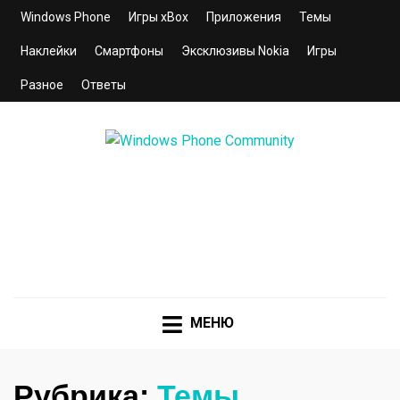
Windows Phone
Игры xBox
Приложения
Темы
Наклейки
Смартфоны
Эксклюзивы Nokia
Игры
Разное
Ответы
WINDOWS PHONE
COMMUNITY
Сайт для смартфонов с операционной системой
Windows Phone 8.1 | 8.0 | 7.5 | 7.0
МЕНЮ
Рубрика:
Темы