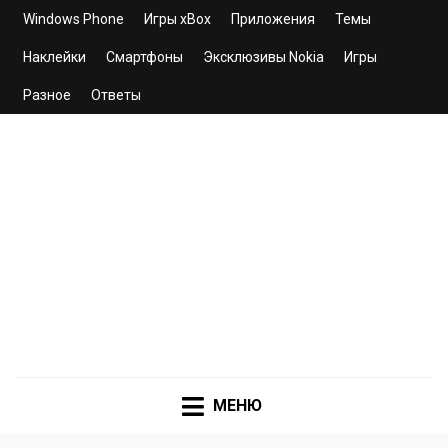
Windows Phone
Игры xBox
Приложения
Темы
Наклейки
Смартфоны
Эксклюзивы Nokia
Игры
Разное
Ответы
WINDOWS PHONE
COMMUNITY
Сайт для смартфонов с операционной системой
Windows Phone 8.1 | 8.0 | 7.5 | 7.0
МЕНЮ