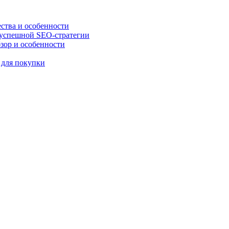
ства и особенности
 успешной SEO-стратегии
бзор и особенности
ь для покупки