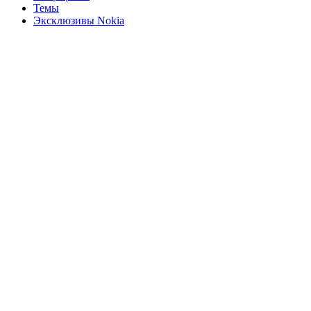
Темы
Эксклюзивы Nokia