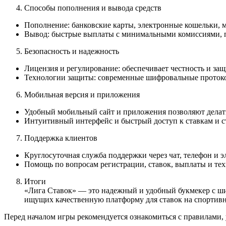
Способы пополнения и вывода средств
Пополнение: банковские карты, электронные кошельки,
Вывод: быстрые выплаты с минимальными комиссиями, 
Безопасность и надежность
Лицензия и регулирование: обеспечивает честность и за
Технологии защиты: современные шифровальные протоко
Мобильная версия и приложения
Удобный мобильный сайт и приложения позволяют делать
Интуитивный интерфейс и быстрый доступ к ставкам и с
Поддержка клиентов
Круглосуточная служба поддержки через чат, телефон и 
Помощь по вопросам регистрации, ставок, выплаты и те
Итоги
«Лига Ставок» — это надежный и удобный букмекер с ши
ищущих качественную платформу для ставок на спортив
Перед началом игры рекомендуется ознакомиться с правилами,