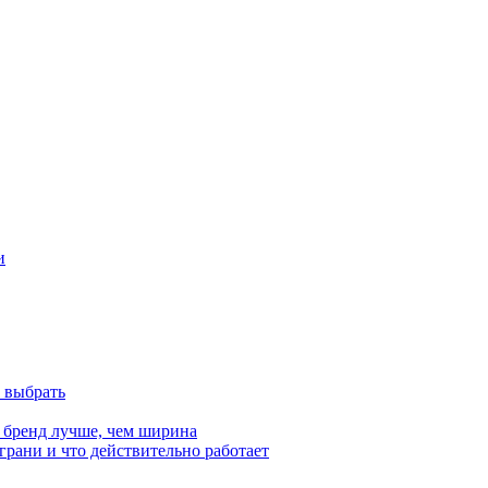
и
к выбрать
 бренд лучше, чем ширина
грани и что действительно работает