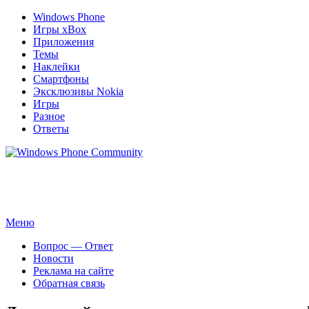
Windows Phone
Игры xBox
Приложения
Темы
Наклейки
Смартфоны
Эксклюзивы Nokia
Игры
Разное
Ответы
Windows Phone Community
Сайт для смартфонов с операционной системой Windows Phone 8.1 
Перейти
Меню
к
Вопрос — Ответ
содержимому
Новости
Реклама на сайте
Обратная связь