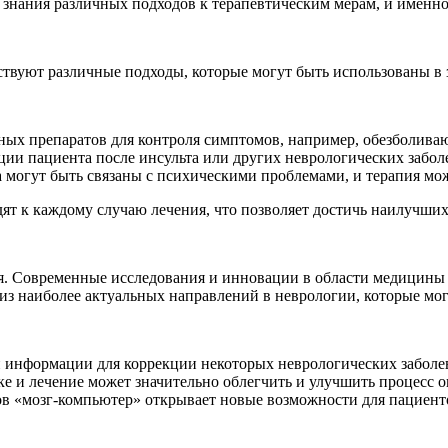
и знания различных подходов к терапевтическим мерам, и именно
ствуют различные подходы, которые могут быть использованы в 
ных препаратов для контроля симптомов, например, обезболива
ции пациента после инсульта или других неврологических забол
 могут быть связаны с психическими проблемами, и терапия мо
т к каждому случаю лечения, что позволяет достичь наилучших 
тия. Современные исследования и инновации в области медицин
 из наиболее актуальных направлений в неврологии, которые мо
 информации для коррекции некоторых неврологических заболе
е и лечение может значительно облегчить и улучшить процесс 
ов «мозг-компьютер» открывает новые возможности для пациен