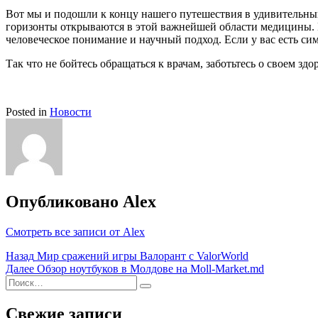
Вот мы и подошли к концу нашего путешествия в удивительный
горизонты открываются в этой важнейшей области медицины. Н
человеческое понимание и научный подход. Если у вас есть сим
Так что не бойтесь обращаться к врачам, заботьтесь о своем 
Posted in
Новости
Опубликовано
Alex
Смотреть все записи от Alex
Навигация
Назад
Мир сражений игры Валорант с ValorWorld
Далее
Обзор ноутбуков в Молдове на Moll-Market.md
по
Поиск
Найти
записям
Свежие записи