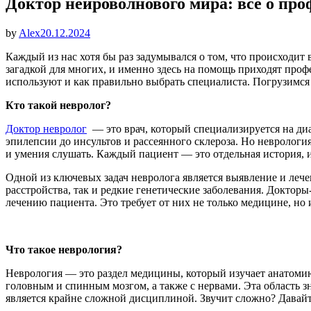
Доктор нейроволнового мира: все о про
Опубликовано
by
Alex
20.12.2024
Каждый из нас хотя бы раз задумывался о том, что происходит
загадкой для многих, и именно здесь на помощь приходят проф
используют и как правильно выбрать специалиста. Погрузимся
Кто такой невролог?
Доктор невролог
— это врач, который специализируется на диа
эпилепсии до инсультов и рассеянного склероза. Но неврология
и умения слушать. Каждый пациент — это отдельная история, и
Одной из ключевых задач невролога является выявление и леч
расстройства, так и редкие генетические заболевания. Доктор
лечению пациента. Это требует от них не только медицине, но
Что такое неврология?
Неврология — это раздел медицины, который изучает анатомию
головным и спинным мозгом, а также с нервами. Эта область з
является крайне сложной дисциплиной. Звучит сложно? Давайте