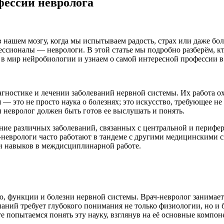
фессии невролога
 в нашем мозгу, когда мы испытываем радость, страх или даже б
ессионалы — неврологи. В этой статье мы подробно разберём, кт
 в мир нейробиологии и узнаем о самой интересной профессии 
гностике и лечении заболеваний нервной системы. Их работа о
 — это не просто наука о болезнях; это искусство, требующее не
 невролог должен быть готов ее выслушать и понять.
ение различных заболеваний, связанных с центральной и перифе
ы-неврологи часто работают в тандеме с другими медицинскими 
 и навыков в междисциплинарной работе.
, функции и болезни нервной системы. Врач-невролог занимаетс
наний требует глубокого понимания не только физиологии, но и
 попытаемся понять эту науку, взглянув на её основные компон