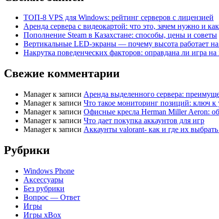
ТОП-8 VPS для Windows: рейтинг серверов с лицензией
Аренда сервера с видеокартой: что это, зачем нужно и ка
Пополнение Steam в Казахстане: способы, цены и советы
Вертикальные LED-экраны — почему высота работает на
Накрутка поведенческих факторов: оправдана ли игра на 
Свежие комментарии
Manager
к записи
Аренда выделенного сервера: преимуще
Manager
к записи
Что такое мониторинг позиций: ключ к
Manager
к записи
Офисные кресла Herman Miller Aeron: о
Manager
к записи
Что дает покупка аккаунтов для игр
Manager
к записи
Аккаунты valorant- как и где их выбрат
Рубрики
Windows Phone
Аксессуары
Без рубрики
Вопрос — Ответ
Игры
Игры xBox