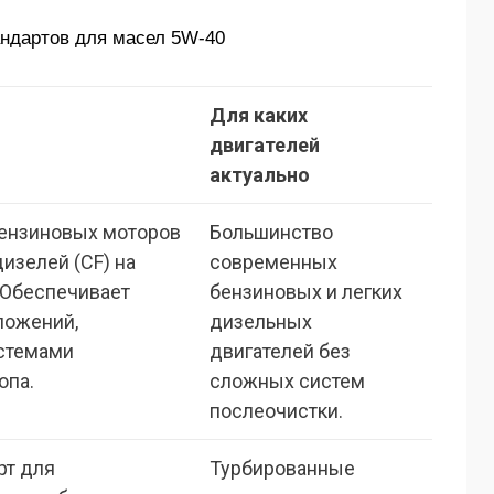
андартов для масел 5W-40
Для каких
двигателей
актуально
ензиновых моторов
Большинство
дизелей (CF) на
современных
 Обеспечивает
бензиновых и легких
тложений,
дизельных
стемами
двигателей без
опа.
сложных систем
послеочистки.
рт для
Турбированные