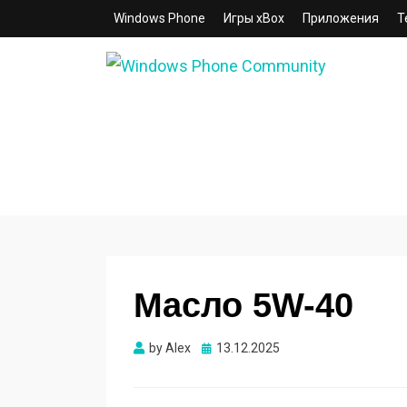
Windows Phone
Игры xBox
Приложения
Т
WINDOWS PHONE
COMMUNITY
Сайт для смартфонов с операционной
системой Windows Phone 8.1 | 8.0 | 7.5 | 7.
Масло 5W-40
Опубликовано
by
Alex
13.12.2025