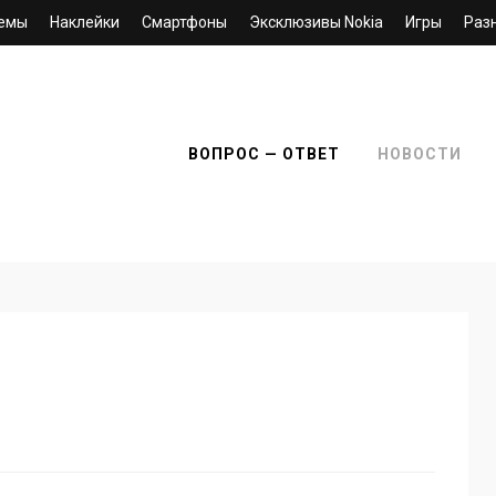
емы
Наклейки
Смартфоны
Эксклюзивы Nokia
Игры
Раз
ВОПРОС — ОТВЕТ
НОВОСТИ
0