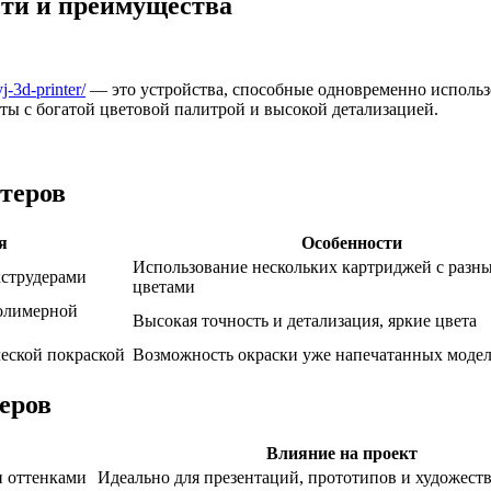
ти и преимущества
j-3d-printer/
— это устройства, способные одновременно использо
ты с богатой цветовой палитрой и высокой детализацией.
теров
я
Особенности
Использование нескольких картриджей с разн
кструдерами
цветами
олимерной
Высокая точность и детализация, яркие цвета
ческой покраской
Возможность окраски уже напечатанных моде
еров
Влияние на проект
и оттенками
Идеально для презентаций, прототипов и художест