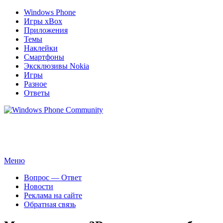
Windows Phone
Игры xBox
Приложения
Темы
Наклейки
Смартфоны
Эксклюзивы Nokia
Игры
Разное
Ответы
Windows Phone Community
Сайт для смартфонов с операционной системой Windows Phone 8.1 
Перейти
Меню
к
Вопрос — Ответ
содержимому
Новости
Реклама на сайте
Обратная связь