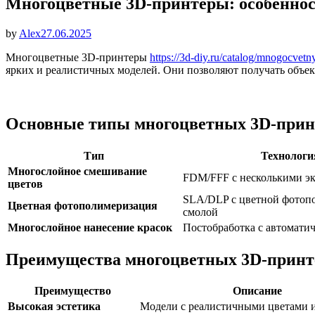
Многоцветные 3D-принтеры: особеннос
Опубликовано
by
Alex
27.06.2025
Многоцветные 3D-принтеры
https://3d-diy.ru/catalog/mnogocvetny
ярких и реалистичных моделей. Они позволяют получать объек
Основные типы многоцветных 3D-прин
Тип
Технологи
Многослойное смешивание
FDM/FFF с несколькими э
цветов
SLA/DLP с цветной фотоп
Цветная фотополимеризация
смолой
Многослойное нанесение красок
Постобработка с автомати
Преимущества многоцветных 3D-принт
Преимущество
Описание
Высокая эстетика
Модели с реалистичными цветами 