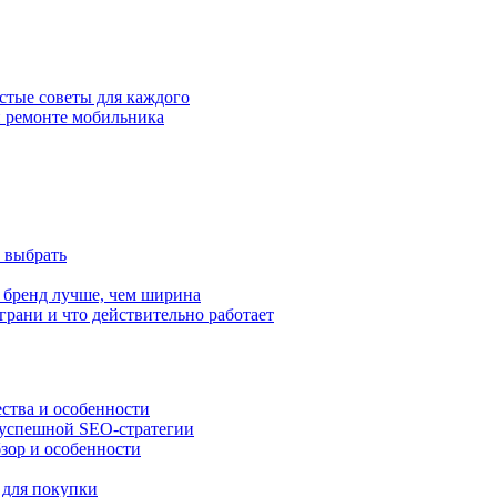
стые советы для каждого
и ремонте мобильника
к выбрать
 бренд лучше, чем ширина
грани и что действительно работает
ства и особенности
 успешной SEO-стратегии
бзор и особенности
ь для покупки