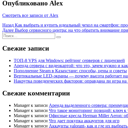
Опубликовано
Alex
Смотреть все записи от Alex
Навигация
Назад
Как выбрать и купить идеальный чехол на смартфон: про
Далее
Выбор сервисного центра: на что обратить внимание пр
по
Поиск
Найти
записям
Свежие записи
ТОП-8 VPS для Windows: рейтинг серверов с лицензией
Аренда сервера с видеокартой: что это, зачем нужно и ка
Пополнение Steam в Казахстане: способы, цены и советы
Вертикальные LED-экраны — почему высота работает на
Накрутка поведенческих факторов: оправдана ли игра на 
Свежие комментарии
Manager
к записи
Аренда выделенного сервера: преимуще
Manager
к записи
Что такое мониторинг позиций: ключ к
Manager
к записи
Офисные кресла Herman Miller Aeron: о
Manager
к записи
Что дает покупка аккаунтов для игр
Manager
к записи
Аккаунты valorant- как и где их выбрат