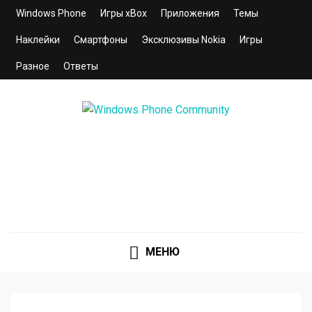
Windows Phone
Игры xBox
Приложения
Темы
Наклейки
Смартфоны
Эксклюзивы Nokia
Игры
Разное
Ответы
WINDOWS PHONE
COMMUNITY
Сайт для смартфонов с операционной системой
Windows Phone 8.1 | 8.0 | 7.5 | 7.0
МЕНЮ