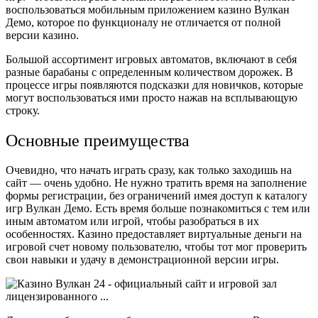
воспользоваться мобильным приложением казино Вулкан
Демо, которое по функционалу не отличается от полной
версии казино.
Большой ассортимент игровых автоматов, включают в себя
разные барабаны с определенным количеством дорожек. В
процессе игры появляются подсказки для новичков, которые
могут воспользоваться ими просто нажав на всплывающую
строку.
Основные преимущества
Очевидно, что начать играть сразу, как только заходишь на
сайт — очень удобно. Не нужно тратить время на заполнение
формы регистрации, без ограничений имея доступ к каталогу
игр Вулкан Демо. Есть время больше познакомиться с тем или
иным автоматом или игрой, чтобы разобраться в их
особенностях. Казино предоставляет виртуальные деньги на
игровой счет новому пользователю, чтобы тот мог проверить
свои навыки и удачу в демонстрационной версии игры.