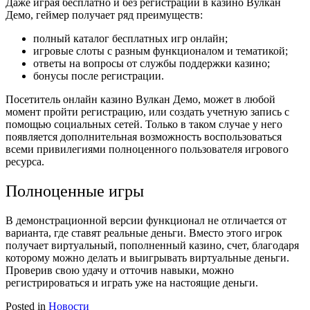
Даже играя бесплатно и без регистрации в казино Вулкан
Демо, геймер получает ряд преимуществ:
полный каталог бесплатных игр онлайн;
игровые слоты с разным функционалом и тематикой;
ответы на вопросы от службы поддержки казино;
бонусы после регистрации.
Посетитель онлайн казино Вулкан Демо, может в любой
момент пройти регистрацию, или создать учетную запись с
помощью социальных сетей. Только в таком случае у него
появляется дополнительная возможность воспользоваться
всеми привилегиями полноценного пользователя игрового
ресурса.
Полноценные игры
В демонстрационной версии функционал не отличается от
варианта, где ставят реальные деньги. Вместо этого игрок
получает виртуальный, пополненный казино, счет, благодаря
которому можно делать и выигрывать виртуальные деньги.
Проверив свою удачу и отточив навыки, можно
регистрироваться и играть уже на настоящие деньги.
Posted in
Новости