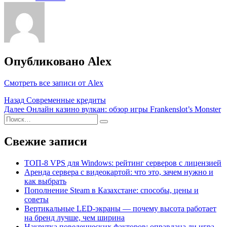
Опубликовано
Alex
Смотреть все записи от Alex
Навигация
Назад
Современные кредиты
Далее
Онлайн казино вулкан: обзор игры Frankenslot’s Monster
по
Поиск
Найти
записям
Свежие записи
ТОП-8 VPS для Windows: рейтинг серверов с лицензией
Аренда сервера с видеокартой: что это, зачем нужно и
как выбрать
Пополнение Steam в Казахстане: способы, цены и
советы
Вертикальные LED-экраны — почему высота работает
на бренд лучше, чем ширина
Накрутка поведенческих факторов: оправдана ли игра