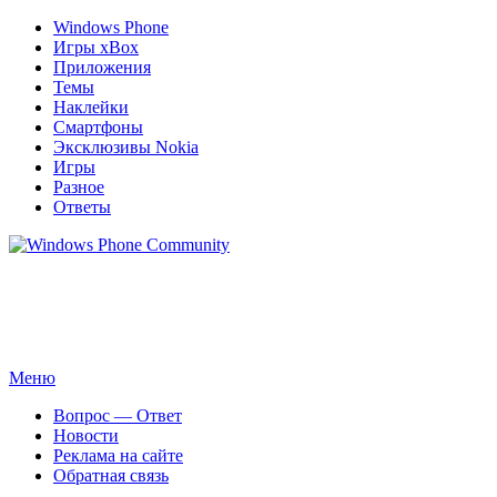
Windows Phone
Игры xBox
Приложения
Темы
Наклейки
Смартфоны
Эксклюзивы Nokia
Игры
Разное
Ответы
Windows Phone Community
Сайт для смартфонов с операционной системой Windows
Phone 8.1 | 8.0 | 7.5 | 7.0
Перейти
Меню
к
Вопрос — Ответ
содержимому
Новости
Реклама на сайте
Обратная связь