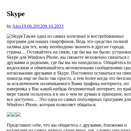
Skype
Опубликовано
by
Alex
19.06.2012
09.10.2023
Также одна из самых полезных и востребованных
программ для наших смартфонов. Ведь это средство полной
халявы для тех, кому необходимо звонить в другие города,
страны… Оставайтесь на связи, где бы вы ни были: установи
Skype для Windows Phone, вы сможете мгновенно связаться с
друзьями и родными, где бы вы ни находились. Общайтесь п
видеосвязи и обменивайтесь мгновенными сообщениями сраз
несколькими друзьями в Skype. Постоянно оставаться на связ
никогда еще не было так просто, а тем более когда это беспла
за исключением оплачиваемого Вами трафика интернета, но
наверняка у Вас какой-нибудь безлимитный интернет, по кр
мере таким пользуюсь я и ни о чем не думаю в принципе, все
все доступно… Это одна из самых популярных программ для
Windows Phone, которая позволяет общаться.
Представьте себе, что вы общаетесь с друзьями, близкими и
коллегами из самых разных стран мира, так, словно они нахо