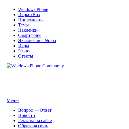
Windows Phone
Игры xBox
Приложения
Темы
Наклейки
Смартфоны
Эксклюзивы Nokia
Игры
Разное
Ответы
Windows Phone Community
Сайт для смартфонов с операционной системой Windows
Phone 8.1 | 8.0 | 7.5 | 7.0
Перейти
Меню
к
Вопрос — Ответ
содержимому
Новости
Реклама на сайте
Обратная связь