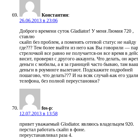
Константин
:
26.06.2013 в 23:06
Доброго времени суток Gladiator! У меня Люмия 720 ,
ставлю
скайп без проблем, а поменять сетевой статус не найду
где??? Тем более выйти из него как Вы говорили — пар
стрелочкой все равно не получается-он все время в дей
висит, проверял с другого аккаунта. Что делать, он жре
деньги с мобилы, а я за границей часто бываю, там ваа
деньги в роуминге вылетают. Подскажите подробней
пошагово, что делать??7 И на всяк случай-как его удали
телефона, без полной переустановки?
fos-p
:
12.07.2013 в 13:58
привет уважаемый Glodiator. являюсь владельцем 920.
перстал работать скайп в фоне.
переустанавливал раза 4.