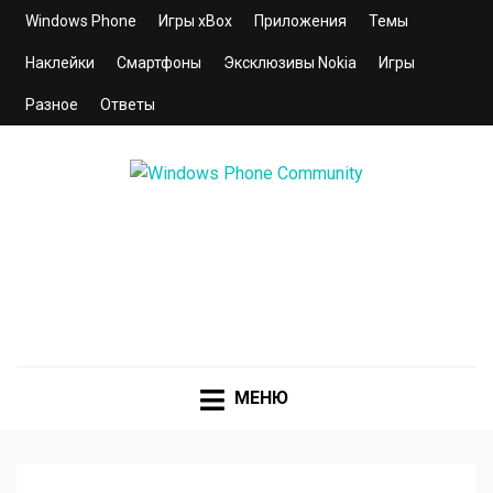
Windows Phone
Игры xBox
Приложения
Темы
Наклейки
Смартфоны
Эксклюзивы Nokia
Игры
Разное
Ответы
WINDOWS PHONE
COMMUNITY
Сайт для смартфонов с операционной системой
Windows Phone 8.1 | 8.0 | 7.5 | 7.0
МЕНЮ