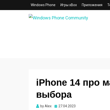
Windows Phone
Игры xBox
Приложения
Т
WINDOWS PHONE
COMMUNITY
Сайт для смартфонов с операционной
системой Windows Phone 8.1 | 8.0 | 7.5 | 7.
iPhone 14 про 
выбора
Опубликовано
by
Alex
27.04.2023