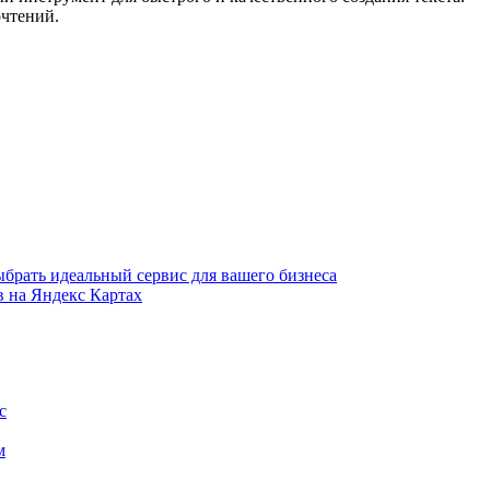
очтений.
брать идеальный сервис для вашего бизнеса
в на Яндекс Картах
с
м