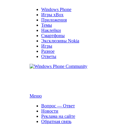
Windows Phone
Игры xBox
Приложения
Темы
Наклейки
Смартфоны
Эксклюзивы Nokia
Игры
Разное
Ответы
Windows Phone Community
Сайт для смартфонов с операционной системой Windo
Перейти
Меню
к
Вопрос — Ответ
содержимому
Новости
Реклама на сайте
Обратная связь