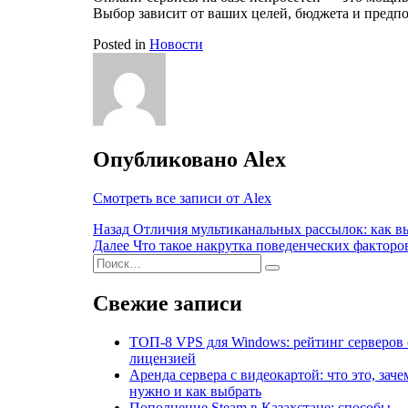
Выбор зависит от ваших целей, бюджета и предп
Posted in
Новости
Опубликовано
Alex
Смотреть все записи от Alex
Навигация
Назад
Отличия мультиканальных рассылок: как вы
Далее
Что такое накрутка поведенческих факторо
по
Поиск
Найти
записям
Свежие записи
ТОП-8 VPS для Windows: рейтинг серверов 
лицензией
Аренда сервера с видеокартой: что это, заче
нужно и как выбрать
Пополнение Steam в Казахстане: способы,