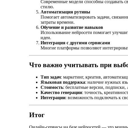
Современные модели способны создавать св
стилю.
Автоматизация рутины
Помогает автоматизировать задачи, связанн
затраты времени.
Обучение и развитие навыков
Использование нейросети помогает улучшит
идеи.
Интеграция с другими сервисами
Многие платформы позволяют интегрировать
Что важно учитывать при выбо
Тип задач
: маркетинг, креатив, автоматиза
Языковая поддержка
: наличие нужных язы
Стоимость
: бесплатные версии, подписки, 
Качество генерации
: точность, креативност
Интеграции
: возможность подключать к св
Итог
Онлайн-сервисы на базе нейросетей — это мощный