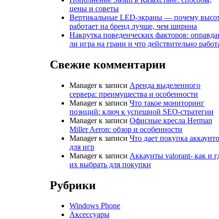
цены и советы
Вертикальные LED-экраны — почему высо
работает на бренд лучше, чем ширина
Накрутка поведенческих факторов: оправда
ли игра на грани и что действительно работ
Свежие комментарии
Manager
к записи
Аренда выделенного
сервера: преимущества и особенности
Manager
к записи
Что такое мониторинг
позиций: ключ к успешной SEO-стратегии
Manager
к записи
Офисные кресла Herman
Miller Aeron: обзор и особенности
Manager
к записи
Что дает покупка аккаунт
для игр
Manager
к записи
Аккаунты valorant- как и г
их выбрать для покупки
Рубрики
Windows Phone
Аксессуары